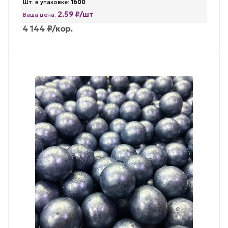
Шт. в упаковке:
1600
2.59 ₽/шт
Ваша цена:
4 144
₽
/кор.