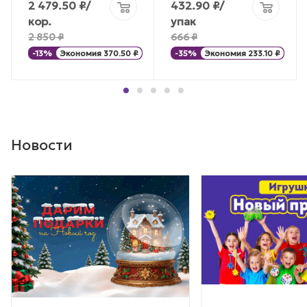
2 479.50
₽
/
432.90
₽
/
кор.
упак
2 850
₽
666
₽
-
13
%
Экономия
370.50
₽
-
35
%
Экономия
233.10
₽
Новости