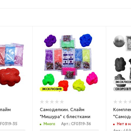
ЭКСКЛЮЗ
ЭКСКЛЮЗИВ
СКОРО В 
Слайм
Самоделкин. Слайм
Компле
"Мишура" с блестками
"Самоде
CF0319-35
Много
Арт.: CF0319-36
Нет в 