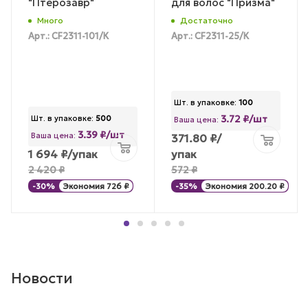
"Птерозавр"
для волос "Призма"
Много
Достаточно
Арт.: CF2311-101/К
Арт.: CF2311-25/К
Шт. в упаковке:
100
3.72 ₽/шт
Шт. в упаковке:
500
Ваша цена:
3.39 ₽/шт
Ваша цена:
371.80
₽
/
1 694
₽
/упак
упак
2 420
₽
572
₽
-
30
%
Экономия
726
₽
-
35
%
Экономия
200.20
₽
Новости