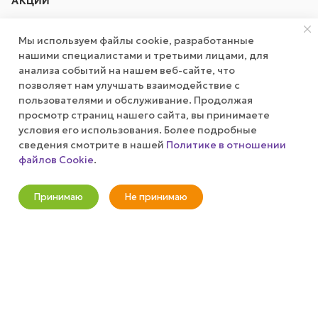
АКЦИИ
КОМПАНИЯ
Мы используем файлы cookie, разработанные
нашими специалистами и третьими лицами, для
анализа событий на нашем веб-сайте, что
ПУБЛИЧНАЯ ОФЕРТА
позволяет нам улучшать взаимодействие с
пользователями и обслуживание. Продолжая
КАК СДЕЛАТЬ ЗАКАЗ?
просмотр страниц нашего сайта, вы принимаете
условия его использования. Более подробные
сведения смотрите в нашей
Политике в отношении
файлов Cookie
.
+7 (800) 100-37-51
Оповестить о наличии
info@wizardgum.ru
Принимаю
Не принимаю
Новости
Корзина
Кабинет
Главная
Избранные
Акции
метро "Водный стадион" 5 минут
пешком 125493, г. Москва, ул.
Авангардная, д. 3, 4 этаж, офис
1408. Бизнес-Центр "Сатурн"