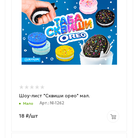
Шоу-лист "Сквиши орео" мал.
Арт.: NI-1262
Мало
18
₽
/шт