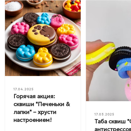
17.04.2025
Горячая акция:
сквиши "Печеньки &
лапки" – хрусти
17.03.2025
настроением!
Таба сквиш "
антистрессо