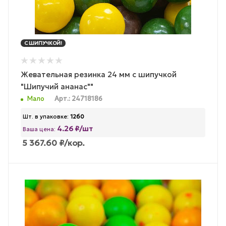
С ШИПУЧКОЙ!
Жевательная резинка 24 мм с шипучкой
"Шипучий ананас""
Мало
Арт.: 24718186
Шт. в упаковке:
1260
4.26 ₽/шт
Ваша цена:
5 367.60
₽
/кор.