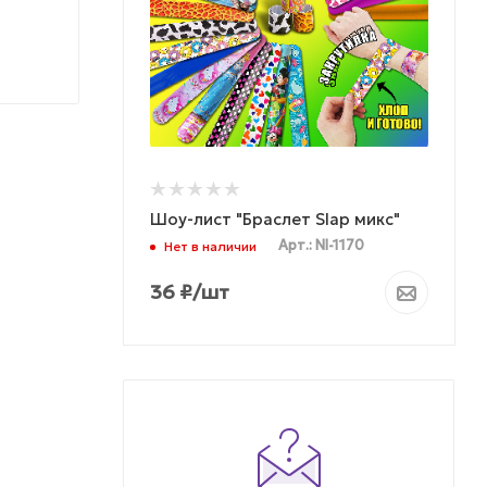
Шоу-лист "Браслет Slap микс"
Арт.: NI-1170
Нет в наличии
36
₽
/шт