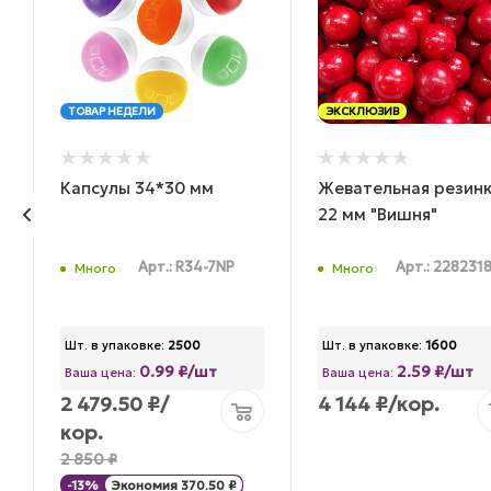
ТОВАР НЕДЕЛИ
ЭКСКЛЮЗИВ
Капсулы 34*30 мм
Жевательная резин
22 мм "Вишня"
Арт.: R34-7NP
Арт.: 228231
Много
Много
Шт. в упаковке:
2500
Шт. в упаковке:
1600
0.99 ₽/шт
2.59 ₽/шт
Ваша цена:
Ваша цена:
2 479.50
₽
/
4 144
₽
/кор.
кор.
2 850
₽
-
13
%
Экономия
370.50
₽