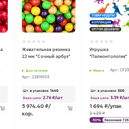
ТОВАР НЕДЕЛИ
КОЛЛЕКЦИЯ
ОПТОМ ДЕШЕВЛЕ!
ка
Жевательная резинка
Игрушка
22 мм "Сочный арбуз"
"Палеонтология"
8
Арт.: CF2
Достаточно
Много
Арт.: 22818103
Шт. в упаковке:
1440
Шт. в упаковке:
500
2.76 ₽/шт
3.39 ₽/ш
Ваша цена:
Ваша цена:
3 974.40
₽
/
1 694
₽
/упак
кор.
2 420
₽
-
30
%
Экономия
726