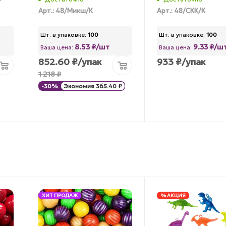
Арт.: 48/Микш/К
Арт.: 48/СКК/К
Шт. в упаковке:
100
Шт. в упаковке:
100
8.53 ₽/шт
9.33 ₽/ш
Ваша цена:
Ваша цена:
852.60
₽
/упак
933
₽
/упак
1 218
₽
-
30
%
Экономия
365.40
₽
ХИТ ПРОДАЖ
% АКЦИЯ