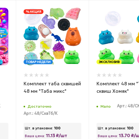
% АКЦИЯ
ТОВАР НЕДЕЛИ
ЭКСКЛЮЗИВ
Комплект таба сквишей
Комплект 48 мм "
48 мм "Таба микс"
сквиш Хомяк"
К
Арт.: 48/
Достаточно
Мало
Арт.: 48/СквТб/К
Шт. в упаковке:
100
Шт. в упаковке:
100
11.13 ₽/шт
13.70 ₽/
Ваша цена:
Ваша цена: