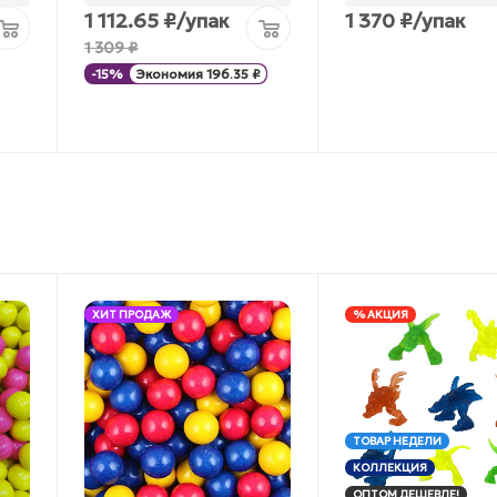
1 112.65
₽
/упак
1 370
₽
/упак
1 309
₽
-
15
%
Экономия
196.35
₽
ХИТ ПРОДАЖ
% АКЦИЯ
ТОВАР НЕДЕЛИ
КОЛЛЕКЦИЯ
ОПТОМ ДЕШЕВЛЕ!