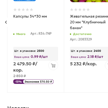
Капсулы 34*30 мм
Жевательная резин
20 мм "Клубничный
банан"
Арт.: R34-7NP
Много
Достаточно
Арт.: 2083329
Шт. в упаковке:
2500
Шт. в упаковке:
2400
0.99 ₽/шт
2.18 ₽/шт
Ваша цена:
Ваша цена:
2 479.50
₽
/
5 232
₽
/кор.
кор.
2 850
₽
-
13
%
Экономия
370.50
₽