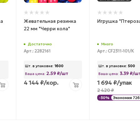
ка
Жевательная резинка
Игрушка "Птероз
22 мм "Черри кола"
Достаточно
Много
Арт.: 2282161
Арт.: CF2311-101/К
Шт. в упаковке:
1600
Шт. в упаковке:
500
2.59 ₽/шт
3.39 ₽/ш
Ваша цена:
Ваша цена:
4 144
₽
/кор.
1 694
₽
/упак
2 420
₽
-
30
%
Экономия
726