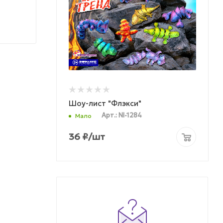
Шоу-лист "Флэкси"
Арт.: NI-1284
Мало
36
₽
/шт