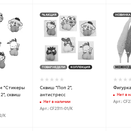
% АКЦИЯ
НОВИНКА
ТОВАР НЕДЕЛИ
КОЛЛЕКЦИЯ
МОЖНО Д
м "Стикеры
Сквиш "Поп 2",
Фигурка
 2", сквиш
антистресс
Нет в 
Нет в наличии
Арт.: CF2
Арт.: CF2311-01/K
2/К