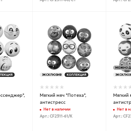
СТ
Арт.: CF2311-60/СТ
Арт.: CF2
МОЖНО Д
ЛЕКЦИЯ
ЭКСКЛЮЗИВ
КОЛЛЕКЦИЯ
ЭКСКЛЮЗ
ессенджер",
Мягкий мяч "Потеха",
Мягкий 
антистресс
антист
Нет в наличии
Нет в 
Арт.: CF2311-61/К
Арт.: CF2