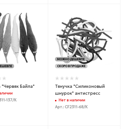
МОЖНО ДЕШЕВЛЕ
ЕШЕВЛЕ
СКОРО В ПРОДАЖЕ
 "Червяк Байла"
Тянучка "Силиконовый
шнурок" антистресс
наличии
311-137/К
Нет в наличии
Арт.: CF2311-68/К