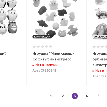
КОЛЛЕКЦИЯ
ЭКСКЛЮЗ
ши",
Игрушка "Мини сквиши.
Игрушка
Софиты", антистресс
орбизам
антист
Нет в наличии
Арт.: CF2306-11
Нет в 
Арт.: CF2
1
2
3
4
5