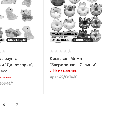
МОЖНО ДЕШЕВЛЕ
ИВ
КОЛЛЕКЦИЯ
ЭКСКЛЮЗИВ
КОЛЛЕКЦИЯ
 лизун с
Комплект 45 мм
и "Динозаврик",
"Зверопончик. Сквиши"
ресс
Нет в наличии
наличии
Арт.: 45/СкЗв/К
303-16/1
6
7