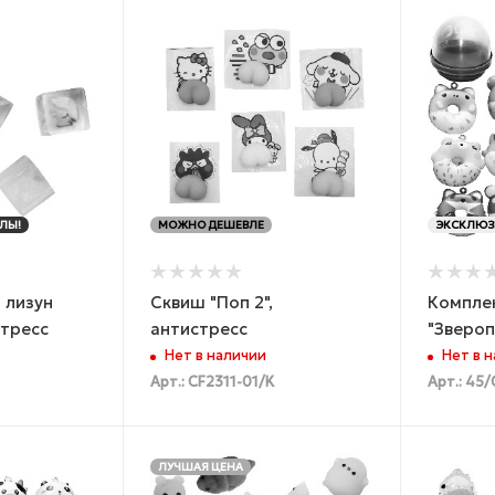
ЛЫ!
МОЖНО ДЕШЕВЛЕ
ЭКСКЛЮЗ
 лизун
Сквиш "Поп 2",
Компле
стресс
антистресс
"Звероп
Нет в наличии
Нет в 
Арт.: CF2311-01/K
Арт.: 45/
ЛУЧШАЯ ЦЕНА