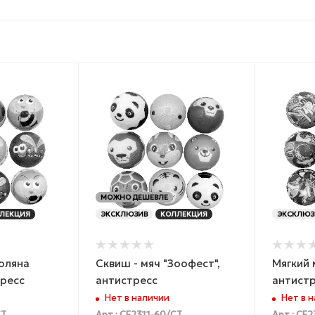
МОЖНО ДЕШЕВЛЕ
ЛЕКЦИЯ
ЭКСКЛЮЗИВ
КОЛЛЕКЦИЯ
ЭКСКЛЮЗ
Поляна
Сквиш - мяч "Зоофест",
Мягкий 
тресс
антистресс
антист
Нет в наличии
Нет в 