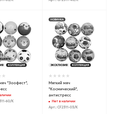
311-63/К
Арт.: CF2311-40/К
НОВИНКА
ЕШЕВЛЕ
ИВ
КОЛЛЕКЦИЯ
ЭКСКЛЮЗИВ
КОЛЛЕКЦИЯ
мяч "Зоофест",
Мягкий мяч
ресс
"Космический",
антистресс
наличии
311-60/К
Нет в наличии
Арт.: CF2311-03/К