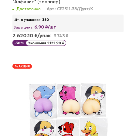
"Алфавит" (топппер)
Достаточно
Арт.: CF2311-38/Дуэт/К
Шт. в упаковке:
380
6.90 ₽/шт
Ваша цена:
2 620.10
₽
/упак
3 743
₽
-
30
%
Экономия
1 122.90
₽
% АКЦИЯ