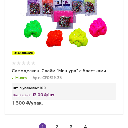
ЭКСКЛЮЗИВ
Самоделкин. Слайм "Мишура" с блестками
Много
Арт.: CF0319-36
Шт. в упаковке:
100
13.00 ₽/шт
Ваша цена:
1 300
₽
/упак.
1
2
3
4