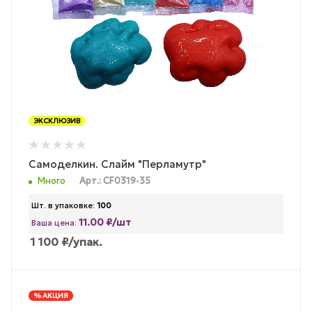
ЭКСКЛЮЗИВ
Самоделкин. Слайм "Перламутр"
Много
Арт.: CF0319-35
Шт. в упаковке:
100
11.00 ₽/шт
Ваша цена:
1 100
₽
/упак.
% АКЦИЯ