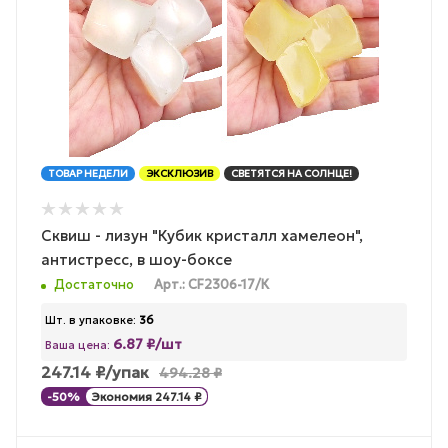
ТОВАР НЕДЕЛИ
ЭКСКЛЮЗИВ
СВЕТЯТСЯ НА СОЛНЦЕ!
Сквиш - лизун "Кубик кристалл хамелеон",
антистресс, в шоу-боксе
Достаточно
Арт.: CF2306-17/К
Шт. в упаковке:
36
6.87 ₽/шт
Ваша цена:
247.14
₽
/упак
494.28
₽
-
50
%
Экономия
247.14
₽