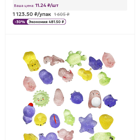
11.24 ₽/шт
Ваша цена:
1 123.50
₽
/упак
1 605
₽
-
30
%
Экономия
481.50
₽