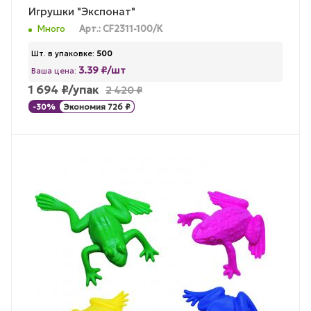
Игрушки "Экспонат"
Много
Арт.: CF2311-100/К
Шт. в упаковке:
500
3.39 ₽/шт
Ваша цена:
1 694
₽
/упак
2 420
₽
-
30
%
Экономия
726
₽