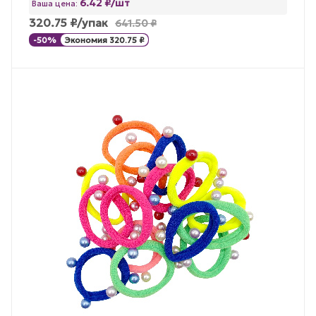
6.42 ₽/шт
Ваша цена:
320.75
₽
/упак
641.50
₽
-
50
%
Экономия
320.75
₽