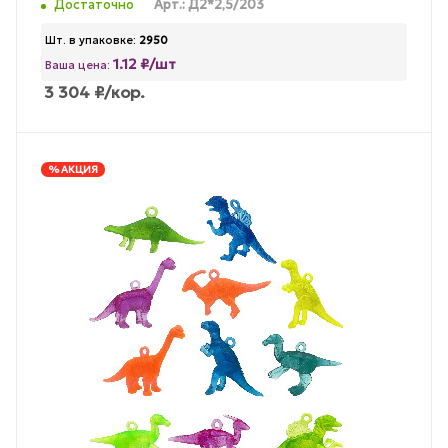
Достаточно
Арт.: Д2*2,5/203
Шт. в упаковке:
2950
1.12 ₽/шт
Ваша цена:
3 304
₽
/кор.
% АКЦИЯ