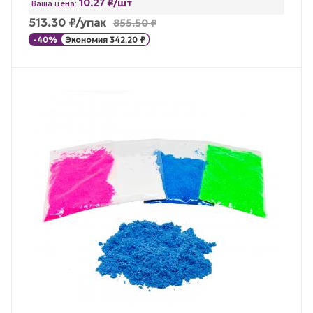
10.27 ₽/шт
Ваша цена:
513.30
₽
/упак
855.50
₽
-
40
%
Экономия
342.20
₽