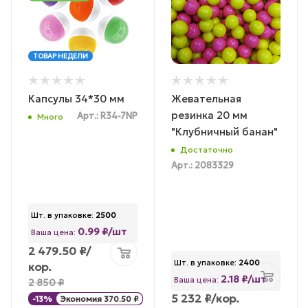
ТОВАР НЕДЕЛИ
Капсулы 34*30 мм
Жевательная
резинка 20 мм
Арт.: R34-7NP
Много
"Клубничный банан"
Достаточно
Арт.: 2083329
Шт. в упаковке:
2500
0.99 ₽/шт
Ваша цена:
2 479.50
₽
/
Шт. в упаковке:
2400
кор.
2.18 ₽/шт
Ваша цена:
2 850
₽
5 232
₽
/кор.
-
13
%
Экономия
370.50
₽