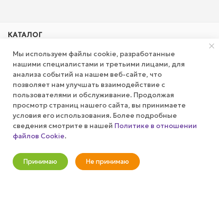
КАТАЛОГ
Мы используем файлы cookie, разработанные
АКЦИИ
нашими специалистами и третьими лицами, для
анализа событий на нашем веб-сайте, что
позволяет нам улучшать взаимодействие с
КОМПАНИЯ
пользователями и обслуживание. Продолжая
просмотр страниц нашего сайта, вы принимаете
ПУБЛИЧНАЯ ОФЕРТА
условия его использования. Более подробные
сведения смотрите в нашей
Политике в отношении
файлов Cookie
.
КАК СДЕЛАТЬ ЗАКАЗ?
В корзину
Принимаю
Не принимаю
+7 (800) 100-37-51
Новости
Корзина
Кабинет
Главная
Избранные
Акции
info@wizardgum.ru
метро "Водный стадион" 5 минут