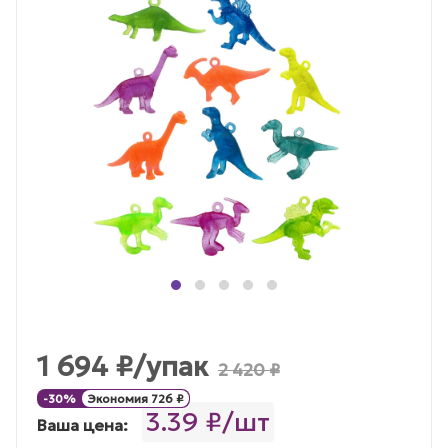
1 694
₽
/упак
2 420
₽
-
30
%
Экономия
726
₽
3.39 ₽/шт
Ваша цена: