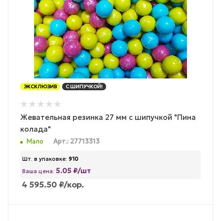
ЭКСКЛЮЗИВ
С ШИПУЧКОЙ!
Жевательная резинка 27 мм с шипучкой "Пина
колада"
Мало
Арт.: 27713313
Шт. в упаковке:
910
5.05 ₽/шт
Ваша цена:
4 595.50
₽
/кор.