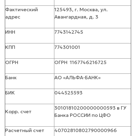
Фактический
125493, г. Москва, ул.
адрес
Авангардная, д. 3
ИНН
7743142745
КПП
774301001
ОГРН
ОГРН 1167746216725
Банк
АО «АЛЬФА-БАНК»
БИК
044525593
30101810200000000593 в ГУ
Корр. счет
Банка РОССИИ по ЦФО
Расчетный счет
40702810802790000966