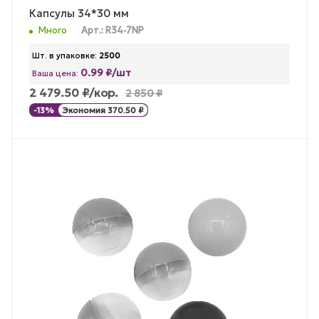
Капсулы 34*30 мм
Много
Арт.: R34-7NP
Шт. в упаковке:
2500
0.99 ₽/шт
Ваша цена:
2 479.50
₽
/кор.
2 850
₽
-
13
%
Экономия
370.50
₽