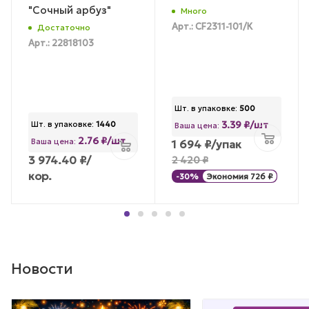
"Сочный арбуз"
Много
Арт.: CF2311-101/К
Достаточно
Арт.: 22818103
Шт. в упаковке:
500
3.39 ₽/шт
Шт. в упаковке:
1440
Ваша цена:
2.76 ₽/шт
Ваша цена:
1 694
₽
/упак
3 974.40
₽
/
2 420
₽
кор.
-
30
%
Экономия
726
₽
Новости