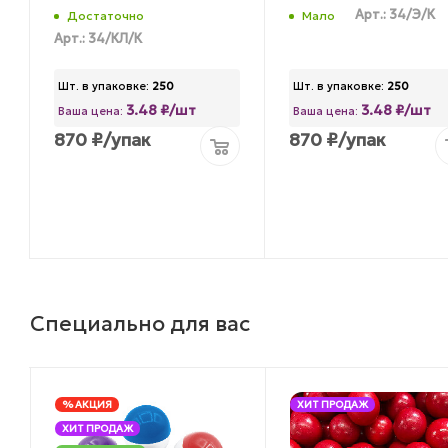
Арт.: 34/Э/К
Достаточно
Мало
Арт.: 34/КЛ/К
Шт. в упаковке:
250
Шт. в упаковке:
250
3.48 ₽/шт
3.48 ₽/шт
Ваша цена:
Ваша цена:
870
₽
/упак
870
₽
/упак
Специально для вас
% АКЦИЯ
ХИТ ПРОДАЖ
ХИТ ПРОДАЖ