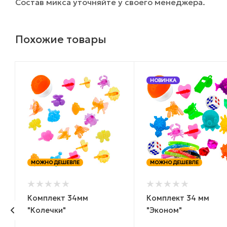
Состав микса уточняйте у своего менеджера.
Похожие товары
НОВИНКА
МОЖНО ДЕШЕВЛЕ
МОЖНО ДЕШЕВЛЕ
ш
Комплект 34мм
Комплект 34 мм
"Колечки"
"Эконом"