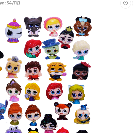
ул:
34/ПД