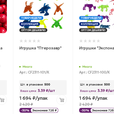
ТОВАР НЕДЕЛИ
ТОВАР НЕДЕЛИ
КОЛЛЕКЦИЯ
КОЛЛЕКЦИЯ
ОПТОМ ДЕШЕВЛЕ!
ОПТОМ ДЕШЕВЛЕ!
ка
Игрушка "Птерозавр"
Игрушки "Экспона
8
Много
Много
Арт.: CF2311-101/К
Арт.: CF2311-100/К
Шт. в упаковке:
500
Шт. в упаковке:
500
3.39 ₽/шт
3.39 ₽/ш
Ваша цена:
Ваша цена:
1 694
₽
/упак
1 694
₽
/упак
2 420
₽
2 420
₽
-
30
%
Экономия
726
₽
-
30
%
Экономия
726