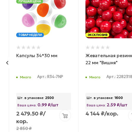
ЛУЧШАЯ ЦЕНА
ТОВАР НЕДЕЛИ
ЭКСКЛЮЗИВ
Капсулы 34*30 мм
Жевательная резин
22 мм "Вишня"
Арт.: R34-7NP
Арт.: 228231
Много
Много
Шт. в упаковке:
2500
Шт. в упаковке:
1600
0.99 ₽/шт
2.59 ₽/шт
Ваша цена:
Ваша цена:
2 479.50
₽
/
4 144
₽
/кор.
кор.
2 850
₽