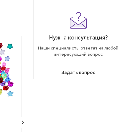
Нужна консультация?
НОВИНКА
НОВИНКА
Наши специалисты ответят на любой
интересующий вопрос
Задать вопрос
МОЖНО ДЕШЕВЛЕ
МОЖНО ДЕШЕВЛЕ
Комплект 34 мм
Комплект 34 м
"Калейдоскоп желаний"
"Чумовая пятн