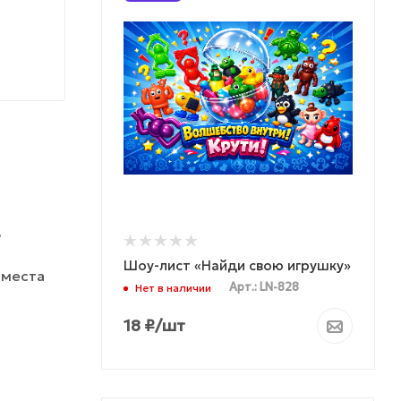
ь
Шоу-лист «Найди свою игрушку»
 места
Арт.: LN-828
Нет в наличии
18
₽
/шт