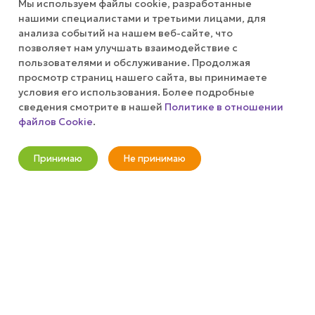
Мы используем файлы cookie, разработанные
нашими специалистами и третьими лицами, для
КОМПАНИЯ
анализа событий на нашем веб-сайте, что
позволяет нам улучшать взаимодействие с
пользователями и обслуживание. Продолжая
ПУБЛИЧНАЯ ОФЕРТА
просмотр страниц нашего сайта, вы принимаете
условия его использования. Более подробные
КАК СДЕЛАТЬ ЗАКАЗ?
сведения смотрите в нашей
Политике в отношении
файлов Cookie
.
Оповестить о наличии
+7 (800) 100-37-51
Принимаю
Не принимаю
Новости
Корзина
Кабинет
Главная
Избранные
Акции
info@wizardgum.ru
метро "Водный стадион" 5 минут
пешком 125493, г. Москва, ул.
Авангардная, д. 3, 4 этаж, офис
1408. Бизнес-Центр "Сатурн"