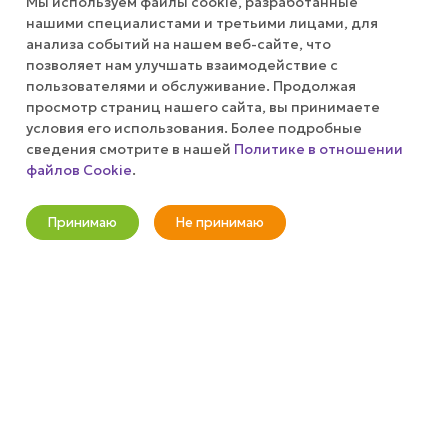
Мы используем файлы cookie, разработанные
АКЦИИ
нашими специалистами и третьими лицами, для
анализа событий на нашем веб-сайте, что
позволяет нам улучшать взаимодействие с
КОМПАНИЯ
пользователями и обслуживание. Продолжая
просмотр страниц нашего сайта, вы принимаете
ПУБЛИЧНАЯ ОФЕРТА
условия его использования. Более подробные
сведения смотрите в нашей
Политике в отношении
файлов Cookie
.
КАК СДЕЛАТЬ ЗАКАЗ?
Оповестить о наличии
Принимаю
Не принимаю
+7 (800) 100-37-51
Новости
Корзина
Кабинет
Главная
Избранные
Акции
info@wizardgum.ru
метро "Водный стадион" 5 минут
пешком 125493, г. Москва, ул.
Авангардная, д. 3, 4 этаж, офис
1408. Бизнес-Центр "Сатурн"