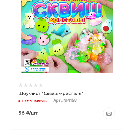
Шоу-лист "Сквиш-кристалл"
Арт.: NI-1158
Нет в наличии
36
₽
/шт