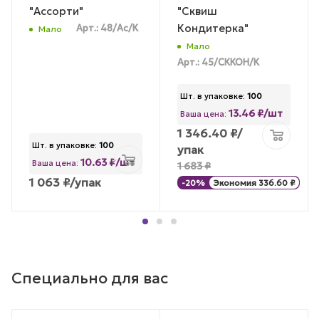
"Ассорти"
"Сквиш
Кондитерка"
Арт.: 48/Ас/К
Мало
Мало
Арт.: 45/СККОН/К
Шт. в упаковке:
100
13.46 ₽/шт
Ваша цена:
1 346.40
₽
/
Шт. в упаковке:
100
упак
10.63 ₽/шт
Ваша цена:
1 683
₽
1 063
₽
/упак
-
20
%
Экономия
336.60
₽
Специально для вас