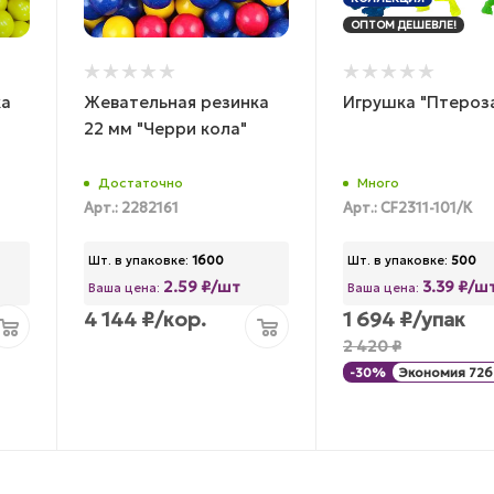
ОПТОМ ДЕШЕВЛЕ!
ка
Жевательная резинка
Игрушка "Птероз
22 мм "Черри кола"
Достаточно
Много
Арт.: 2282161
Арт.: CF2311-101/К
Шт. в упаковке:
1600
Шт. в упаковке:
500
2.59 ₽/шт
3.39 ₽/ш
Ваша цена:
Ваша цена:
4 144
₽
/кор.
1 694
₽
/упак
2 420
₽
-
30
%
Экономия
726