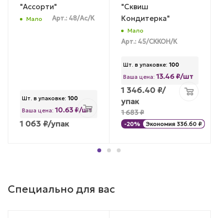
"Ассорти"
"Сквиш
Кондитерка"
Арт.: 48/Ас/К
Мало
Мало
Арт.: 45/СККОН/К
Шт. в упаковке:
100
13.46 ₽/шт
Ваша цена:
1 346.40
₽
/
Шт. в упаковке:
100
упак
10.63 ₽/шт
Ваша цена:
1 683
₽
1 063
₽
/упак
-
20
%
Экономия
336.60
₽
Специально для вас