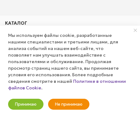
КАТАЛОГ
Мы используем файлы cookie, разработанные
АКЦИИ
нашими специалистами и третьими лицами, для
анализа событий на нашем веб-сайте, что
позволяет нам улучшать взаимодействие с
КОМПАНИЯ
пользователями и обслуживание. Продолжая
просмотр страниц нашего сайта, вы принимаете
ПУБЛИЧНАЯ ОФЕРТА
условия его использования. Более подробные
сведения смотрите в нашей
Политике в отношении
файлов Cookie
.
КАК СДЕЛАТЬ ЗАКАЗ?
Оповестить о наличии
Принимаю
Не принимаю
+7 (800) 100-37-51
Новости
Корзина
Кабинет
Главная
Избранные
Акции
info@wizardgum.ru
метро "Водный стадион" 5 минут