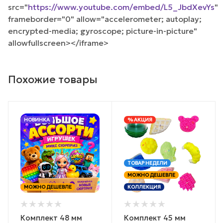
src="
https://www.youtube.com/embed/L5_JbdXevYs
"
frameborder="0" allow="accelerometer; autoplay;
encrypted-media; gyroscope; picture-in-picture"
allowfullscreen></iframe>
Похожие товары
НОВИНКА
% АКЦИЯ
ТОВАР НЕДЕЛИ
МОЖНО ДЕШЕВЛЕ
МОЖНО ДЕШЕВЛЕ
КОЛЛЕКЦИЯ
Комплект 48 мм
Комплект 45 мм