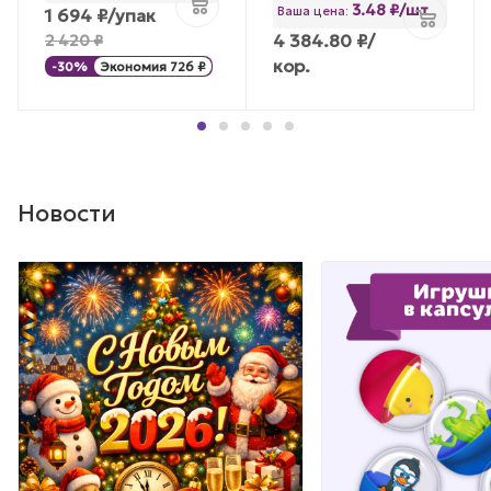
3.48 ₽/шт
Ваша цена:
1 694
₽
/упак
4 384.80
₽
/
2 420
₽
кор.
-
30
%
Экономия
726
₽
Новости