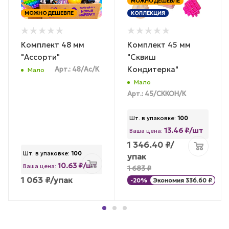
МОЖНО ДЕШЕВЛЕ
МОЖНО ДЕШЕВЛЕ
КОЛЛЕКЦИЯ
Комплект 48 мм
Комплект 45 мм
"Ассорти"
"Сквиш
Кондитерка"
Арт.: 48/Ас/К
Мало
Мало
Арт.: 45/СККОН/К
Шт. в упаковке:
100
13.46 ₽/шт
Ваша цена:
1 346.40
₽
/
Шт. в упаковке:
100
упак
10.63 ₽/шт
Ваша цена:
1 683
₽
1 063
₽
/упак
-
20
%
Экономия
336.60
₽