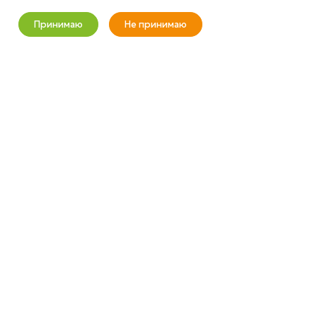
+7 (800) 100-37-51
Принимаю
Не принимаю
Новости
Корзина
Кабинет
Главная
Избранные
Акции
info@wizardgum.ru
метро "Водный стадион" 5 минут
пешком 125493, г. Москва, ул.
Авангардная, д. 3, 4 этаж, офис
1408. Бизнес-Центр "Сатурн"
2026 © wizardgum.ru, 2021