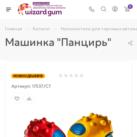
0
—
—
Главная
Каталог
Наполнители для торговых автом
Машинка "Панцирь"
МОЖНО ДЕШЕВЛЕ
Артикул:
17537/СТ