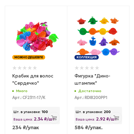
МОЖНО ДЕШЕВЛЕ
КОЛЛЕКЦИЯ
Крабик для волос
Фигурка "Дино-
"Сердечко"
штампик"
Много
Достаточно
Арт.: CF2311-17/К
Арт.: RDI8200PP1
Шт. в упаковке:
100
Шт. в упаковке:
200
2.34 ₽/шт
2.92 ₽/шт
Ваша цена:
Ваша цена:
234
₽
/упак
584
₽
/упак.