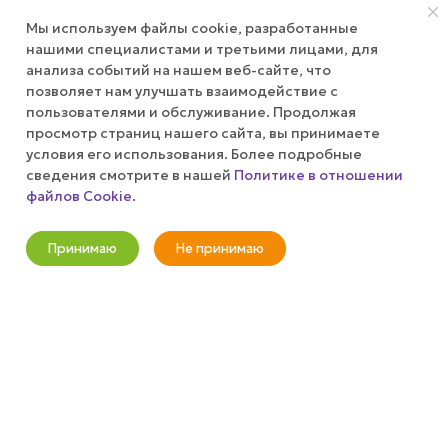
КОМПАНИЯ
Мы используем файлы cookie, разработанные
нашими специалистами и третьими лицами, для
анализа событий на нашем веб-сайте, что
ПУБЛИЧНАЯ ОФЕРТА
позволяет нам улучшать взаимодействие с
пользователями и обслуживание. Продолжая
КАК СДЕЛАТЬ ЗАКАЗ?
просмотр страниц нашего сайта, вы принимаете
условия его использования. Более подробные
сведения смотрите в нашей
Политике в отношении
файлов Cookie
.
+7 (800) 100-37-51
Оповестить о наличии
info@wizardgum.ru
Принимаю
Не принимаю
Новости
Корзина
Кабинет
Главная
Избранные
Акции
метро "Водный стадион" 5 минут
пешком 125493, г. Москва, ул.
Авангардная, д. 3, 4 этаж, офис
1408. Бизнес-Центр "Сатурн"