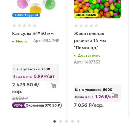
ТОВАР НЕДЕЛИ
ЭКСКЛЮЗИВ
Капсулы 34*30 мм
Жевательная
резинка 14 мм
Арт.: R34-7NP
Много
"Лимонад"
Достаточно
Арт.: 1487333
Шт. в упаковке:
2500
0.99 ₽/шт
Ваша цена:
2 479.50
₽
/
Шт. в упаковке:
5600
кор.
1.26 ₽/шт
Ваша цена:
2 850
₽
7 056
₽
/кор.
-
13
%
Экономия
370.50
₽