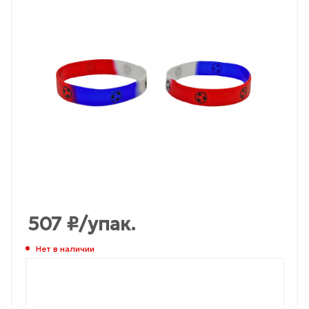
507
₽
/упак.
Нет в наличии