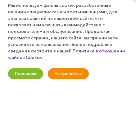
Мы используем файлы cookie, разработанные
АКЦИИ
нашими специалистами и третьими лицами, для
анализа событий на нашем веб-сайте, что
позволяет нам улучшать взаимодействие с
КОМПАНИЯ
пользователями и обслуживание. Продолжая
просмотр страниц нашего сайта, вы принимаете
ПУБЛИЧНАЯ ОФЕРТА
условия его использования. Более подробные
сведения смотрите в нашей
Политике в отношении
файлов Cookie
.
КАК СДЕЛАТЬ ЗАКАЗ?
Оповестить о наличии
Принимаю
Не принимаю
+7 (800) 100-37-51
Новости
Корзина
Кабинет
Главная
Избранные
Акции
info@wizardgum.ru
метро "Водный стадион" 5 минут
пешком 125493, г. Москва, ул.
Авангардная, д. 3, 4 этаж, офис
1408. Бизнес-Центр "Сатурн"