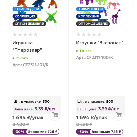
ТОВАР НЕДЕЛИ
ТОВАР НЕДЕЛИ
КОЛЛЕКЦИЯ
КОЛЛЕКЦИЯ
ОПТОМ ДЕШЕВЛЕ!
ОПТОМ ДЕШЕВЛЕ!
Игрушка
Игрушки "Экспонат"
"Птерозавр"
Много
Арт.: CF2311-100/К
Много
Арт.: CF2311-101/К
Шт. в упаковке:
500
Шт. в упаковке:
500
3.39 ₽/шт
3.39 ₽/шт
Ваша цена:
Ваша цена:
1 694
₽
/упак
1 694
₽
/упак
2 420
₽
2 420
₽
-
30
%
Экономия
726
₽
-
30
%
Экономия
726
₽