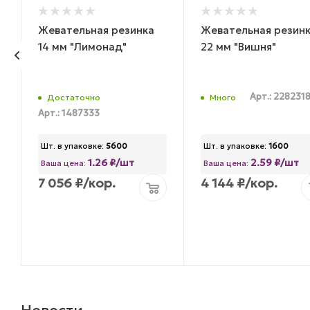
Жевательная резинка
Жевательная резин
14 мм "Лимонад"
22 мм "Вишня"
Арт.: 228231
Достаточно
Много
Арт.: 1487333
Шт. в упаковке:
5600
Шт. в упаковке:
1600
1.26 ₽/шт
2.59 ₽/шт
Ваша цена:
Ваша цена:
7 056
₽
/кор.
4 144
₽
/кор.