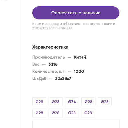
Оповестить о наличии
Наши менеджеры обязательно свяжутся с вами и
уточнят условия заказа
Характеристики
Производитель
—
Китай
Вес
—
3.116
Количество, шт
—
1000
ШхДхВ
—
32х23х7
Ø28
Ø28
Ø34
Ø28
Ø28
Ø28
Ø28
Ø28
Ø28