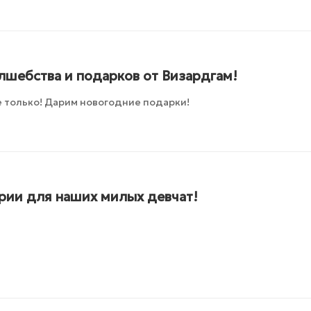
лшебства и подарков от Визардгам!
 только! Дарим новогодние подарки!
ии для наших милых девчат!