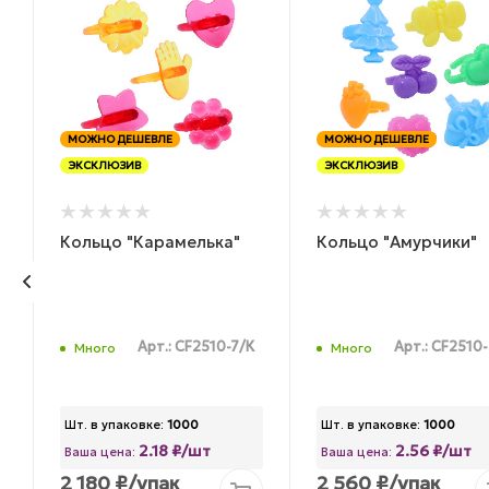
МОЖНО ДЕШЕВЛЕ
МОЖНО ДЕШЕВЛЕ
ЭКСКЛЮЗИВ
ЭКСКЛЮЗИВ
Кольцо "Карамелька"
Кольцо "Амурчики"
,
Арт.: CF2510-7/К
Арт.: CF2510
Много
Много
Шт. в упаковке:
1000
Шт. в упаковке:
1000
2.18 ₽/шт
2.56 ₽/шт
Ваша цена:
Ваша цена:
2 180
₽
/упак
2 560
₽
/упак