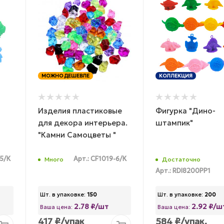
МОЖНО ДЕШЕВЛЕ
КОЛЛЕКЦИЯ
Изделия пластиковые
Фигурка "Дино-
для декора интерьера.
штампик"
"Камни Самоцветы "
-5/К
Арт.: CF1019-6/К
Много
Достаточно
Арт.: RDI8200PP1
Шт. в упаковке:
150
Шт. в упаковке:
200
2.78 ₽/шт
2.92 ₽/ш
Ваша цена:
Ваша цена:
417
₽
/упак
584
₽
/упак.