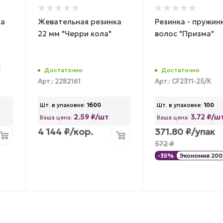
ка
Жевательная резинка
Резинка - пружин
22 мм "Черри кола"
волос "Призма"
8
Достаточно
Достаточно
Арт.: 2282161
Арт.: CF2311-25/К
Шт. в упаковке:
1600
Шт. в упаковке:
100
2.59 ₽/шт
3.72 ₽/ш
Ваша цена:
Ваша цена:
4 144
₽
/кор.
371.80
₽
/упак
572
₽
-
35
%
Экономия
200