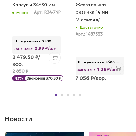
Капсулы 34*30 мм
Жевательная
резинка 14 мм
Арт.: R34-7NP
Много
"Лимонад"
Достаточно
Арт.: 1487333
Шт. в упаковке:
2500
0.99 ₽/шт
Ваша цена:
2 479.50
₽
/
Шт. в упаковке:
5600
кор.
1.26 ₽/шт
Ваша цена:
2 850
₽
7 056
₽
/кор.
-
13
%
Экономия
370.50
₽
Новости