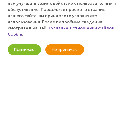
КОМПАНИЯ
нам улучшать взаимодействие с пользователями и
обслуживание. Продолжая просмотр страниц
нашего сайта, вы принимаете условия его
ПУБЛИЧНАЯ ОФЕРТА
использования. Более подробные сведения
смотрите в нашей
Политике в отношении файлов
КАК СДЕЛАТЬ ЗАКАЗ?
Cookie
.
Оповестить о наличии
Принимаю
Не принимаю
+7 (800) 100-37-51
Новости
Корзина
Кабинет
Главная
Избранные
Акции
info@wizardgum.ru
метро "Водный стадион" 5 минут
пешком 125493, г. Москва, ул.
Авангардная, д. 3, 4 этаж, офис
1408. Бизнес-Центр "Сатурн"