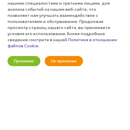
АКЦИИ
нашими специалистами и третьими лицами, для
анализа событий на нашем веб-сайте, что
позволяет нам улучшать взаимодействие с
КОМПАНИЯ
пользователями и обслуживание. Продолжая
просмотр страниц нашего сайта, вы принимаете
ПУБЛИЧНАЯ ОФЕРТА
условия его использования. Более подробные
сведения смотрите в нашей
Политике в отношении
файлов Cookie
.
КАК СДЕЛАТЬ ЗАКАЗ?
Оповестить о наличии
Принимаю
Не принимаю
+7 (800) 100-37-51
Новости
Корзина
Кабинет
Главная
Избранные
Акции
info@wizardgum.ru
метро "Водный стадион" 5 минут
пешком 125493, г. Москва, ул.
Авангардная, д. 3, 4 этаж, офис
1408. Бизнес-Центр "Сатурн"