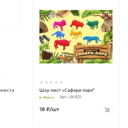
ь
 места
Шоу-лист «Сафари парк"
Арт.: LN-821
Много
18
₽
/шт