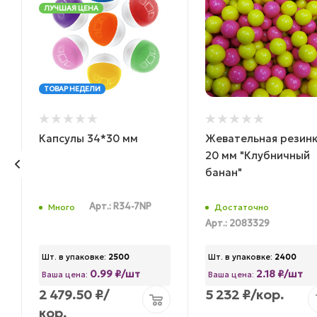
ЛУЧШАЯ ЦЕНА
ТОВАР НЕДЕЛИ
Капсулы 34*30 мм
Жевательная резин
20 мм "Клубничный
банан"
Арт.: R34-7NP
Много
Достаточно
Арт.: 2083329
Шт. в упаковке:
2500
Шт. в упаковке:
2400
0.99 ₽/шт
2.18 ₽/шт
Ваша цена:
Ваша цена:
2 479.50
₽
/
5 232
₽
/кор.
кор.