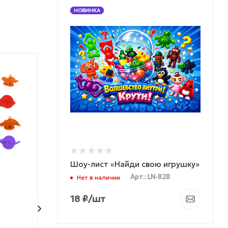
НОВИНКА
МОЖНО ДЕШЕВЛЕ
Шоу-лист «Найди свою игрушку»
Арт.: LN-828
Нет в наличии
Резинка для волос
Фигурки "Лягу
18
₽
/шт
"Романтик"