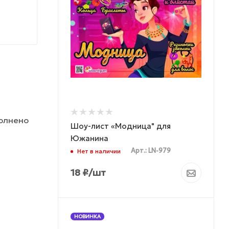
полнено
Шоу-лист «Модница" для
Южанина
Арт.: LN-979
Нет в наличии
18
₽
/шт
НОВИНКА