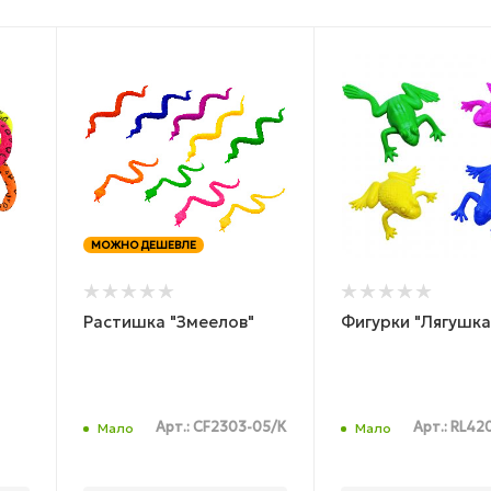
МОЖНО ДЕШЕВЛЕ
Растишка "Змеелов"
Фигурки "Лягушка
Арт.: CF2303-05/К
Арт.: RL4
Мало
Мало