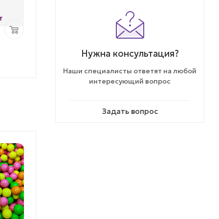
Шт. в упаковке:
200
Шт. в упаковке:
20
т
4.55 ₽/шт
4.57 
Ваша цена:
Ваша цена:
910
₽
/упак.
914
₽
/упак
Нужна консультация?
Наши специалисты ответят на любой
интересующий вопрос
Задать вопрос
% АКЦИЯ
ХИТ ПРОДАЖ