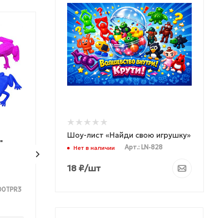
ХИТ ПРОДАЖ
КОЛЛЕКЦИЯ
КОЛЛЕКЦИЯ
Шоу-лист «Найди свою игрушку»
"
Фигурки "Животные
Фигурки "Дики
Арт.: LN-828
Нет в наличии
сафари"
животные"
18
₽
/шт
200TPR3
Мало
Достаточно
Арт.: RJC8200TPR4
Арт.: RDJ8200TPR