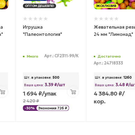
ОПТОМ ДЕШЕВЛЕ!
ЭКСКЛЮЗИВ
ка
Игрушка
Жевательная рез
з"
"Палеонтология"
24 мм "Лимонад"
Арт.: CF2311-99/К
Много
Достаточно
Арт.: 24718333
Шт. в упаковке:
500
Шт. в упаковке:
1260
3.39 ₽/шт
3.48 ₽/ш
Ваша цена:
Ваша цена:
1 694
₽
/упак
4 384.80
₽
/
кор.
2 420
₽
-
30
%
Экономия
726
₽