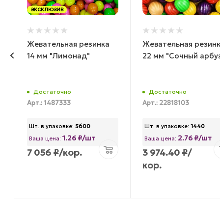
ЭКСКЛЮЗИВ
Жевательная резинка
Жевательная резин
14 мм "Лимонад"
22 мм "Сочный арбу
Достаточно
Достаточно
Арт.: 1487333
Арт.: 22818103
Шт. в упаковке:
5600
Шт. в упаковке:
1440
1.26 ₽/шт
2.76 ₽/шт
Ваша цена:
Ваша цена:
7 056
₽
/кор.
3 974.40
₽
/
кор.