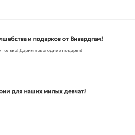
лшебства и подарков от Визардгам!
 только! Дарим новогодние подарки!
ии для наших милых девчат!