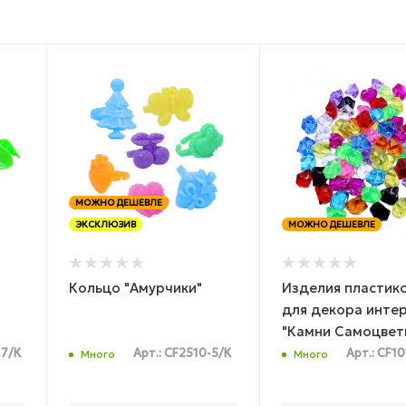
МОЖНО ДЕШЕВЛЕ
ЭКСКЛЮЗИВ
МОЖНО ДЕШЕВЛЕ
Кольцо "Амурчики"
Изделия пластик
для декора интер
"Камни Самоцвет
17/К
Арт.: CF2510-5/К
Арт.: CF1
Много
Много