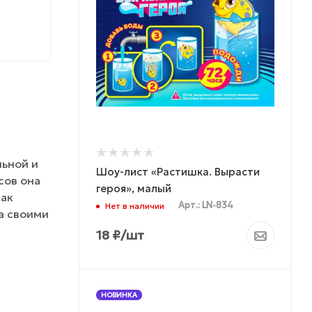
льной и
Шоу-лист «Растишка. Вырасти
сов она
героя», малый
как
Арт.: LN-834
Нет в наличии
а своими
18
₽
/шт
НОВИНКА