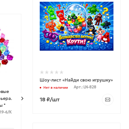
МОЖНО ДЕШЕВЛЕ
Шоу-лист «Найди свою игрушку»
Арт.: LN-828
Нет в наличии
овые
Растишка "Змеелов"
Фигурки "Лягу
ьера.
18
₽
/шт
ы "
019-6/К
Арт.: CF2303-05/К
Арт.: 
Мало
Мало