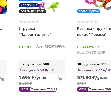
КОЛЛЕКЦИЯ
ОПТОМ ДЕШЕВЛЕ!
ТОВАР НЕДЕЛИ
ка
Игрушка
Резинка - пружин
"Палеонтология"
волос "Призма"
Арт.: CF2311-99/К
Много
Достаточно
Арт.: CF2311-25/К
Шт. в упаковке:
500
Шт. в упаковке:
100
3.39 ₽/шт
3.72 ₽/ш
Ваша цена:
Ваша цена:
1 694
₽
/упак
371.80
₽
/упак
2 420
₽
572
₽
-
30
%
Экономия
726
₽
-
35
%
Экономия
200