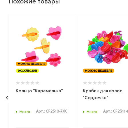
Похожие товары
МОЖНО ДЕШЕВЛЕ
ЭКСКЛЮЗИВ
МОЖНО ДЕШЕВЛЕ
Кольцо "Карамелька"
Крабик для волос
,
"Сердечко"
Арт.: CF2510-7/К
Арт.: CF2311-
Много
Много