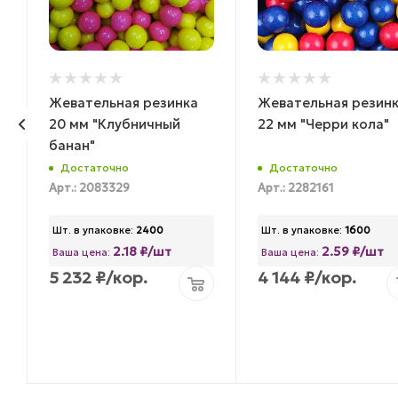
Жевательная резинка
Жевательная резин
20 мм "Клубничный
22 мм "Черри кола"
банан"
Достаточно
Достаточно
Арт.: 2083329
Арт.: 2282161
Шт. в упаковке:
2400
Шт. в упаковке:
1600
2.18 ₽/шт
2.59 ₽/шт
Ваша цена:
Ваша цена:
5 232
₽
/кор.
4 144
₽
/кор.