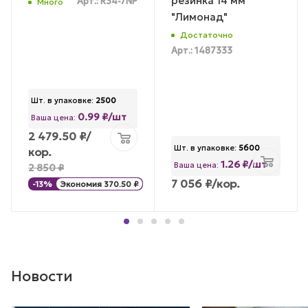
резинка 14 мм
Арт.: R34-7NP
Много
"Лимонад"
Достаточно
Арт.: 1487333
Шт. в упаковке:
2500
0.99 ₽/шт
Ваша цена:
2 479.50
₽
/
Шт. в упаковке:
5600
кор.
1.26 ₽/шт
Ваша цена:
2 850
₽
7 056
₽
/кор.
-
13
%
Экономия
370.50
₽
Новости