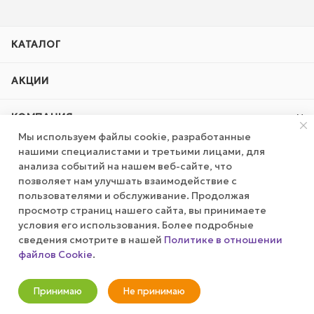
КАТАЛОГ
АКЦИИ
КОМПАНИЯ
Мы используем файлы cookie, разработанные
нашими специалистами и третьими лицами, для
ПУБЛИЧНАЯ ОФЕРТА
анализа событий на нашем веб-сайте, что
позволяет нам улучшать взаимодействие с
КАК СДЕЛАТЬ ЗАКАЗ?
пользователями и обслуживание. Продолжая
просмотр страниц нашего сайта, вы принимаете
условия его использования. Более подробные
сведения смотрите в нашей
Политике в отношении
+7 (800) 100-37-51
файлов Cookie
.
Оповестить о наличии
info@wizardgum.ru
Принимаю
Не принимаю
метро "Водный стадион" 5 минут
Новости
Корзина
Кабинет
Главная
Избранные
Акции
пешком 125493, г. Москва, ул.