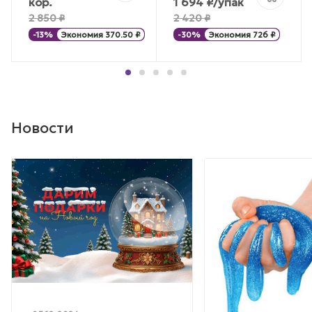
кор.
1 694
₽
/упак
2 850
₽
2 420
₽
-
13
%
Экономия
370.50
₽
-
30
%
Экономия
726
₽
Новости