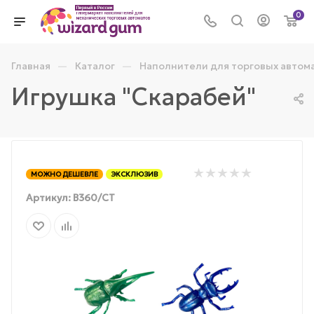
0
—
—
Главная
Каталог
Наполнители для торговых автом
Игрушка "Скарабей"
МОЖНО ДЕШЕВЛЕ
ЭКСКЛЮЗИВ
Артикул:
В360/СТ