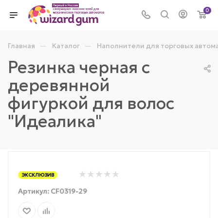
0
—
—
Главная
Каталог
Наполнители для торговых автом
Резинка черная с
деревянной
фигуркой для волос
"Идеалика"
ЭКСКЛЮЗИВ
Артикул:
CF0319-29