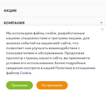
АКЦИИ
КОМПАНИЯ
Мы используем файлы cookie, разработанные
ПУБЛИЧНАЯ ОФЕРТА
нашими специалистами и третьими лицами, для
анализа событий на нашем веб-сайте, что
КАК СДЕЛАТЬ ЗАКАЗ?
позволяет нам улучшать взаимодействие с
пользователями и обслуживание. Продолжая
просмотр страниц нашего сайта, вы принимаете
условия его использования. Более подробные
+7 (800) 100-37-51
сведения смотрите в нашей
Политике в отношении
файлов Cookie
.
info@wizardgum.ru
Оповестить о наличии
метро "Водный стадион" 5 минут
Принимаю
Не принимаю
пешком 125493, г. Москва, ул.
Новости
Корзина
Кабинет
Главная
Избранные
Акции
Авангардная, д. 3, 4 этаж, офис
1408. Бизнес-Центр "Сатурн"