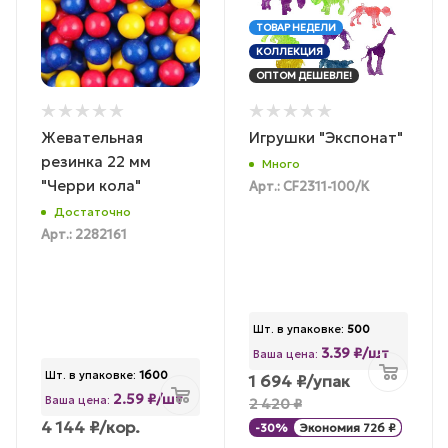
ТОВАР НЕДЕЛИ
КОЛЛЕКЦИЯ
ОПТОМ ДЕШЕВЛЕ!
Жевательная
Игрушки "Экспонат"
резинка 22 мм
Много
"Черри кола"
Арт.: CF2311-100/К
Достаточно
Арт.: 2282161
Шт. в упаковке:
500
3.39 ₽/шт
Ваша цена:
Шт. в упаковке:
1600
1 694
₽
/упак
2.59 ₽/шт
Ваша цена:
2 420
₽
4 144
₽
/кор.
-
30
%
Экономия
726
₽