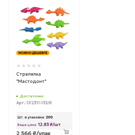
МОЖНО ДЕШЕВЛЕ
Стрелялка
"Мастодонт"
Достаточно
Арт.: CF2311-135/К
Шт. в упаковке:
200
12.83 ₽/шт
Ваша цена:
2 566
₽
/упак