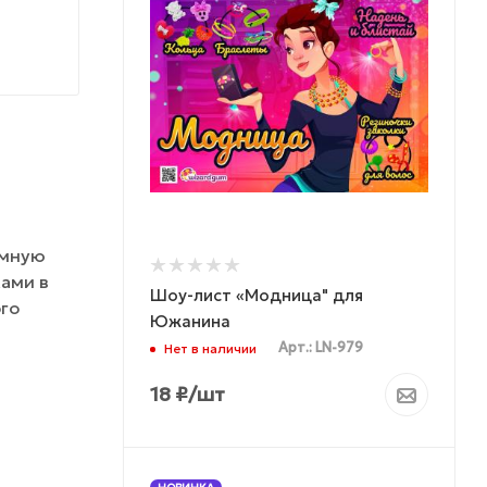
омную
ами в
Шоу-лист «Модница" для
го
Южанина
Арт.: LN-979
Нет в наличии
18
₽
/шт