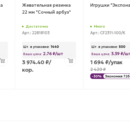
ка
Жевательная резинка
Игрушки "Экспона
22 мм "Сочный арбуз"
Достаточно
Много
Арт.: 22818103
Арт.: CF2311-100/К
Шт. в упаковке:
1440
Шт. в упаковке:
500
2.76 ₽/шт
3.39 ₽/ш
Ваша цена:
Ваша цена:
3 974.40
₽
/
1 694
₽
/упак
кор.
2 420
₽
-
30
%
Экономия
726