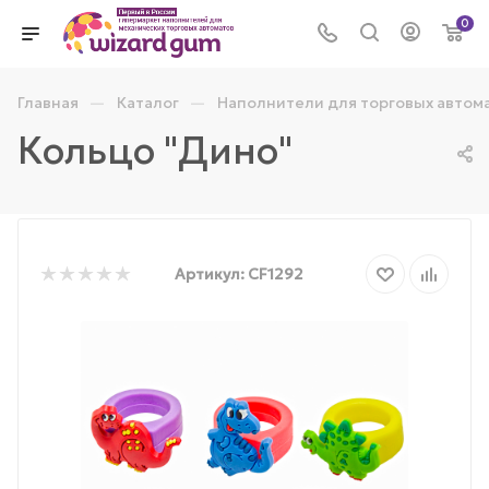
0
—
—
Главная
Каталог
Наполнители для торговых автом
Кольцо "Дино"
Артикул:
CF1292