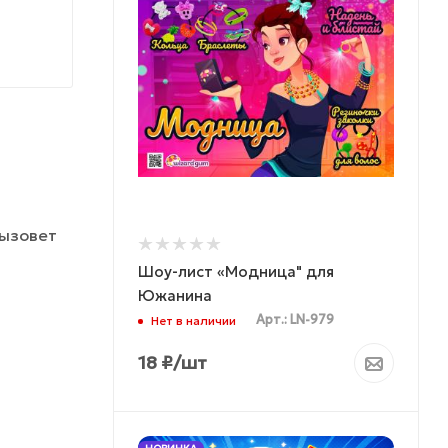
вызовет
Шоу-лист «Модница" для
Южанина
Арт.: LN-979
Нет в наличии
18
₽
/шт