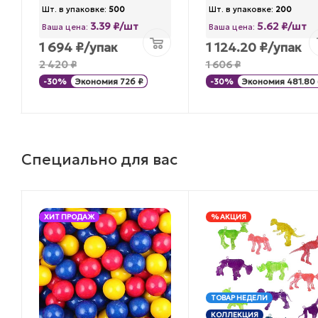
Шт. в упаковке:
500
Шт. в упаковке:
200
3.39 ₽/шт
5.62 ₽/шт
Ваша цена:
Ваша цена:
1 694
₽
/упак
1 124.20
₽
/упак
2 420
₽
1 606
₽
-
30
%
Экономия
726
₽
-
30
%
Экономия
481.80
Специально для вас
ХИТ ПРОДАЖ
% АКЦИЯ
ТОВАР НЕДЕЛИ
КОЛЛЕКЦИЯ