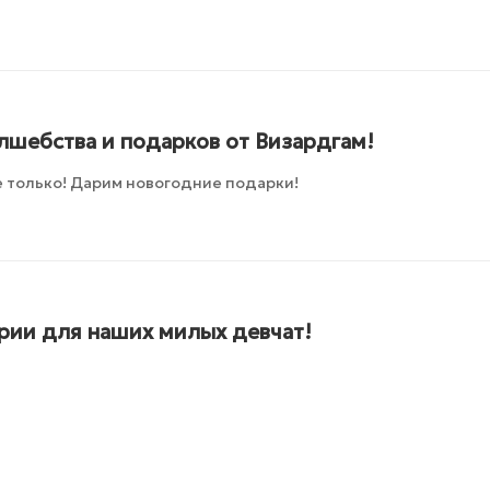
лшебства и подарков от Визардгам!
 только! Дарим новогодние подарки!
ии для наших милых девчат!