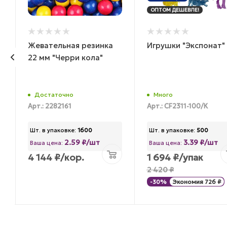
ОПТОМ ДЕШЕВЛЕ!
Жевательная резинка
Игрушки "Экспонат"
22 мм "Черри кола"
Достаточно
Много
Арт.: 2282161
Арт.: CF2311-100/К
Шт. в упаковке:
1600
Шт. в упаковке:
500
2.59 ₽/шт
3.39 ₽/шт
Ваша цена:
Ваша цена:
4 144
₽
/кор.
1 694
₽
/упак
2 420
₽
-
30
%
Экономия
726
₽