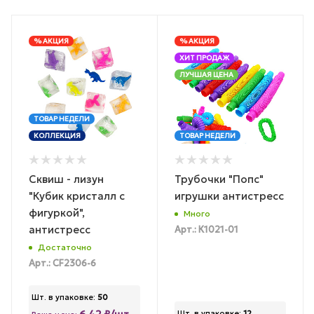
% АКЦИЯ
% АКЦИЯ
ХИТ ПРОДАЖ
ЛУЧШАЯ ЦЕНА
ТОВАР НЕДЕЛИ
КОЛЛЕКЦИЯ
ТОВАР НЕДЕЛИ
Сквиш - лизун
Трубочки "Попс"
"Кубик кристалл с
игрушки антистресс
фигуркой",
Много
антистресс
Арт.: К1021-01
Достаточно
Арт.: CF2306-6
Шт. в упаковке:
50
Шт. в упаковке:
12