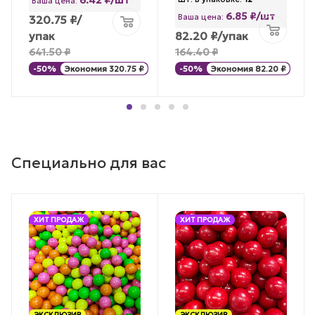
6.42 ₽/шт
Ваша цена:
6.85 ₽/шт
Ваша цена:
320.75
₽
/
упак
82.20
₽
/упак
641.50
₽
164.40
₽
-
50
%
Экономия
320.75
₽
-
50
%
Экономия
82.20
₽
Специально для вас
ХИТ ПРОДАЖ
ХИТ ПРОДАЖ
ЭКСКЛЮЗИВ
ЭКСКЛЮЗИВ