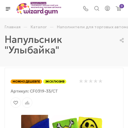
0
—
—
Главная
Каталог
Наполнители для торговых автом
Напульсник
"Улыбайка"
МОЖНО ДЕШЕВЛЕ
ЭКСКЛЮЗИВ
Артикул:
CF0319-33/СТ