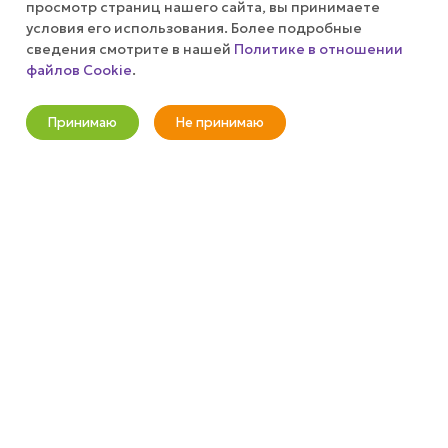
просмотр страниц нашего сайта, вы принимаете
ПУБЛИЧНАЯ ОФЕРТА
условия его использования. Более подробные
сведения смотрите в нашей
Политике в отношении
файлов Cookie
.
КАК СДЕЛАТЬ ЗАКАЗ?
Оповестить о наличии
Принимаю
Не принимаю
+7 (800) 100-37-51
Новости
Корзина
Кабинет
Главная
Избранные
Акции
info@wizardgum.ru
метро "Водный стадион" 5 минут
пешком 125493, г. Москва, ул.
Авангардная, д. 3, 4 этаж, офис
1408. Бизнес-Центр "Сатурн"