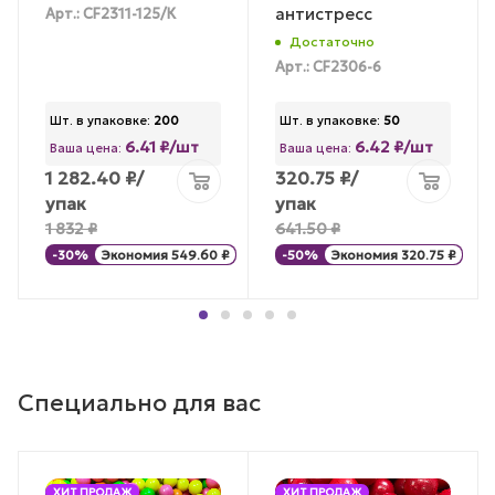
антистресс
Арт.: CF2311-125/К
Достаточно
Арт.: CF2306-6
Шт. в упаковке:
200
Шт. в упаковке:
50
6.41 ₽/шт
6.42 ₽/шт
Ваша цена:
Ваша цена:
1 282.40
₽
/
320.75
₽
/
упак
упак
1 832
₽
641.50
₽
-
30
%
Экономия
549.60
₽
-
50
%
Экономия
320.75
₽
Специально для вас
ХИТ ПРОДАЖ
ХИТ ПРОДАЖ