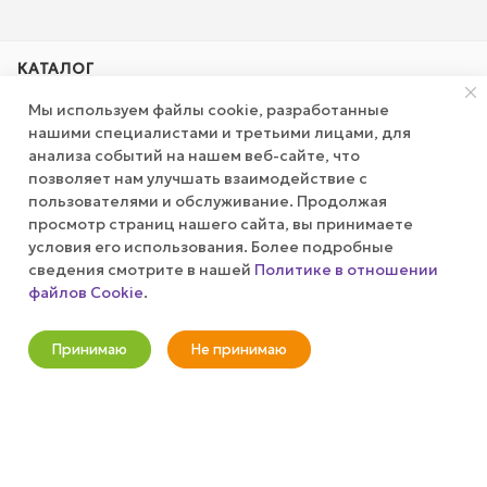
КАТАЛОГ
Мы используем файлы cookie, разработанные
АКЦИИ
нашими специалистами и третьими лицами, для
анализа событий на нашем веб-сайте, что
позволяет нам улучшать взаимодействие с
КОМПАНИЯ
пользователями и обслуживание. Продолжая
просмотр страниц нашего сайта, вы принимаете
ПУБЛИЧНАЯ ОФЕРТА
условия его использования. Более подробные
сведения смотрите в нашей
Политике в отношении
файлов Cookie
.
КАК СДЕЛАТЬ ЗАКАЗ?
Оповестить о наличии
Принимаю
Не принимаю
+7 (800) 100-37-51
Новости
Корзина
Кабинет
Главная
Избранные
Акции
info@wizardgum.ru
метро "Водный стадион" 5 минут