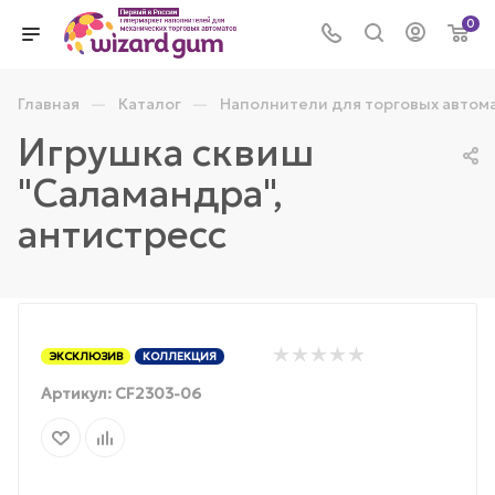
0
—
—
Главная
Каталог
Наполнители для торговых автом
Игрушка сквиш
"Саламандра",
антистресс
ЭКСКЛЮЗИВ
КОЛЛЕКЦИЯ
Артикул:
CF2303-06