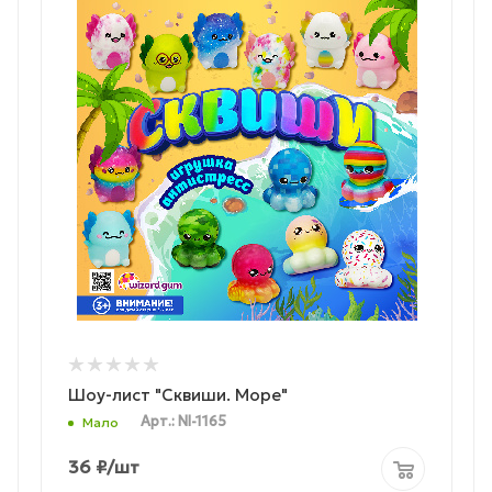
Шоу-лист "Сквиши. Море"
Арт.: NI-1165
Мало
36
₽
/шт