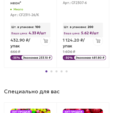
неон"
Арт.: CF2307-6
Много
Арт.: CF2311-26/К
Шт. в упаковке:
100
Шт. в упаковке:
200
4.33 ₽/шт
5.62 ₽/шт
Ваша цена:
Ваша цена:
432.90
₽
/
1 124.20
₽
/
упак
упак
666
₽
1 606
₽
-
35
%
Экономия
233.10
₽
-
30
%
Экономия
481.80
₽
Специально для вас
ХИТ ПРОДАЖ
ХИТ ПРОДАЖ