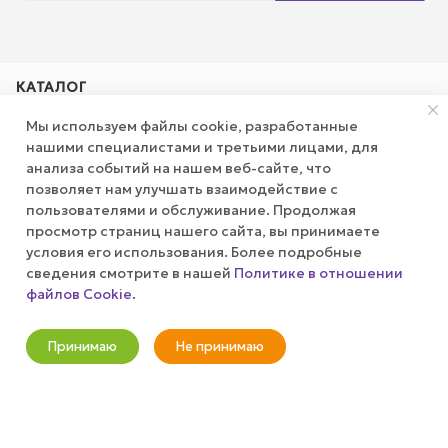
КАТАЛОГ
Мы используем файлы cookie, разработанные
АКЦИИ
нашими специалистами и третьими лицами, для
анализа событий на нашем веб-сайте, что
позволяет нам улучшать взаимодействие с
КОМПАНИЯ
пользователями и обслуживание. Продолжая
просмотр страниц нашего сайта, вы принимаете
ПУБЛИЧНАЯ ОФЕРТА
условия его использования. Более подробные
сведения смотрите в нашей
Политике в отношении
файлов Cookie
.
КАК СДЕЛАТЬ ЗАКАЗ?
Оповестить о наличии
Принимаю
Не принимаю
+7 (800) 100-37-51
Новости
Корзина
Кабинет
Главная
Избранные
Акции
info@wizardgum.ru