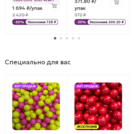
Ваша цена:
371.80
₽
/
1 694
₽
/упак
упак
2 420
₽
572
₽
-
30
%
Экономия
726
₽
-
35
%
Экономия
200.20
₽
Специально для вас
ХИТ ПРОДАЖ
ХИТ ПРОДАЖ
ЭКСКЛЮЗИВ