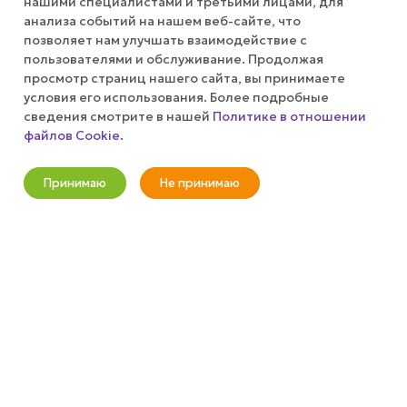
нашими специалистами и третьими лицами, для
анализа событий на нашем веб-сайте, что
позволяет нам улучшать взаимодействие с
ПУБЛИЧНАЯ ОФЕРТА
пользователями и обслуживание. Продолжая
просмотр страниц нашего сайта, вы принимаете
КАК СДЕЛАТЬ ЗАКАЗ?
условия его использования. Более подробные
сведения смотрите в нашей
Политике в отношении
файлов Cookie
.
Оповестить о наличии
+7 (800) 100-37-51
Принимаю
Не принимаю
info@wizardgum.ru
Новости
Корзина
Кабинет
Главная
Избранные
Акции
метро "Водный стадион" 5 минут
пешком 125493, г. Москва, ул.
Авангардная, д. 3, 4 этаж, офис
1408. Бизнес-Центр "Сатурн"