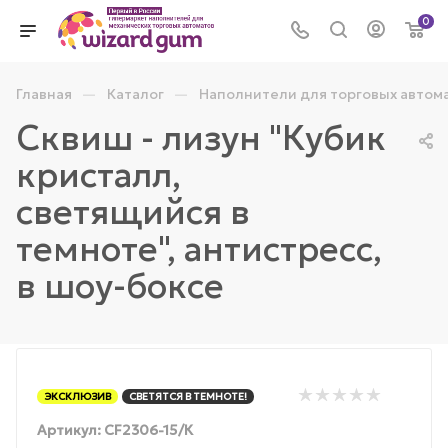
0
—
—
Главная
Каталог
Наполнители для торговых автом
Сквиш - лизун "Кубик
кристалл,
светящийся в
темноте", антистресс,
в шоу-боксе
ЭКСКЛЮЗИВ
СВЕТЯТСЯ В ТЕМНОТЕ!
Артикул:
CF2306-15/К