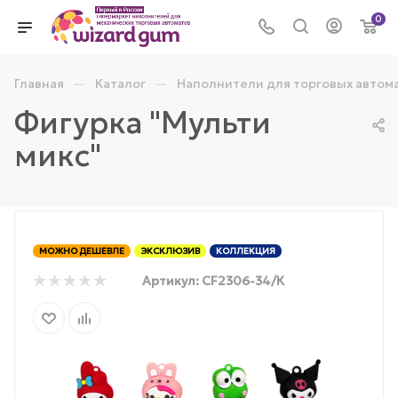
0
—
—
Главная
Каталог
Наполнители для торговых автом
Фигурка "Мульти
микс"
МОЖНО ДЕШЕВЛЕ
ЭКСКЛЮЗИВ
КОЛЛЕКЦИЯ
Артикул:
CF2306-34/К