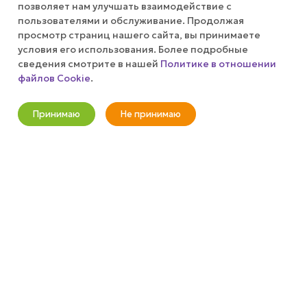
позволяет нам улучшать взаимодействие с
пользователями и обслуживание. Продолжая
просмотр страниц нашего сайта, вы принимаете
условия его использования. Более подробные
сведения смотрите в нашей
Политике в отношении
файлов Cookie
.
Оповестить о наличии
Принимаю
Не принимаю
Новости
Корзина
Кабинет
Главная
Избранные
Акции
Будьте в курсе наших акций и новостей
Подписаться
КАТАЛОГ