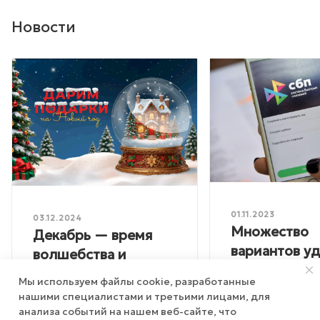
Новости
01.11.2023
03.12.2024
Множество
Декабрь — время
вариантов у
волшебства и
оплаты на са
подарков от
Мы используем файлы cookie, разработанные
Визардгам!
нашими специалистами и третьими лицами, для
анализа событий на нашем веб-сайте, что