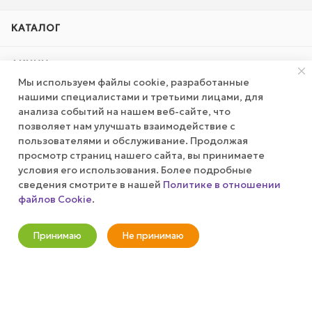
КАТАЛОГ
АКЦИИ
Мы используем файлы cookie, разработанные
нашими специалистами и третьими лицами, для
КОМПАНИЯ
анализа событий на нашем веб-сайте, что
позволяет нам улучшать взаимодействие с
ПУБЛИЧНАЯ ОФЕРТА
пользователями и обслуживание. Продолжая
просмотр страниц нашего сайта, вы принимаете
условия его использования. Более подробные
КАК СДЕЛАТЬ ЗАКАЗ?
сведения смотрите в нашей
Политике в отношении
файлов Cookie
.
Оповестить о наличии
+7 (800) 100-37-51
Принимаю
Не принимаю
info@wizardgum.ru
Новости
Корзина
Кабинет
Главная
Избранные
Акции
метро "Водный стадион" 5 минут
пешком 125493, г. Москва, ул.
Авангардная, д. 3, 4 этаж, офис