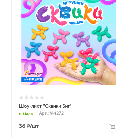
Шоу-лист "Сквики Биг"
Арт.: NI-1272
Мало
36
₽
/шт