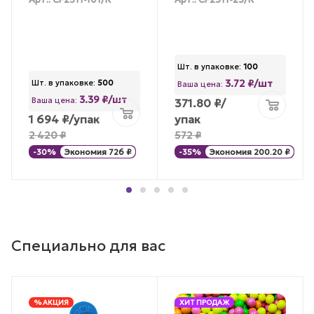
Арт.: CF2311-101/К
Арт.: CF2311-25/К
Шт. в упаковке:
100
3.72 ₽/шт
Шт. в упаковке:
500
Ваша цена:
3.39 ₽/шт
Ваша цена:
371.80
₽
/
1 694
₽
/упак
упак
2 420
₽
572
₽
-
30
%
Экономия
726
₽
-
35
%
Экономия
200.20
₽
Специально для вас
% АКЦИЯ
ХИТ ПРОДАЖ