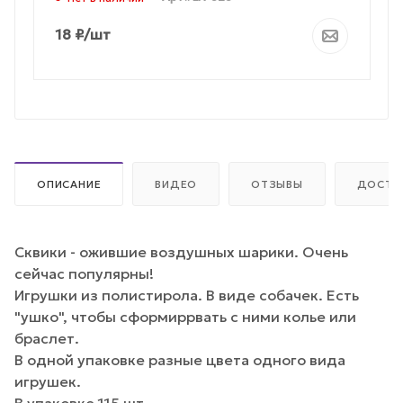
18
₽
/шт
ОПИСАНИЕ
ВИДЕО
ОТЗЫВЫ
ДОСТА
Сквики - ожившие воздушных шарики. Очень
сейчас популярны!
Игрушки из полистирола. В виде собачек. Есть
"ушко", чтобы сформиррвать с ними колье или
браслет.
В одной упаковке разные цвета одного вида
игрушек.
В упаковке 115 шт