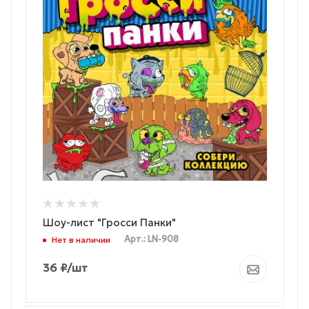
Шоу-лист "Гросси Панки"
Арт.: LN-908
Нет в наличии
36
₽
/шт