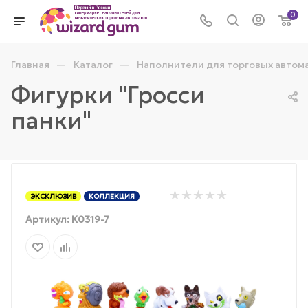
0
—
—
Главная
Каталог
Наполнители для торговых автом
Фигурки "Гросси
панки"
ЭКСКЛЮЗИВ
КОЛЛЕКЦИЯ
Артикул:
К0319-7