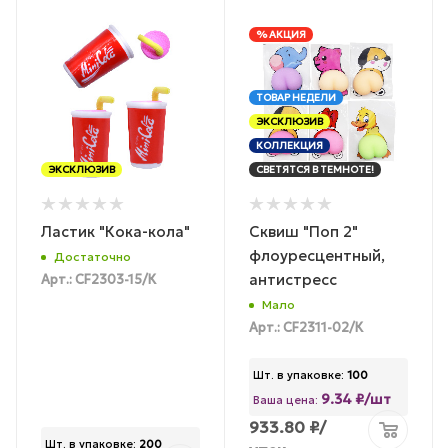
% АКЦИЯ
ТОВАР НЕДЕЛИ
ЭКСКЛЮЗИВ
КОЛЛЕКЦИЯ
ЭКСКЛЮЗИВ
СВЕТЯТСЯ В ТЕМНОТЕ!
Ластик "Кока-кола"
Сквиш "Поп 2"
флоуресцентный,
Достаточно
антистресс
Арт.: CF2303-15/К
Мало
Арт.: CF2311-02/К
Шт. в упаковке:
100
9.34 ₽/шт
Ваша цена:
933.80
₽
/
Шт. в упаковке:
200