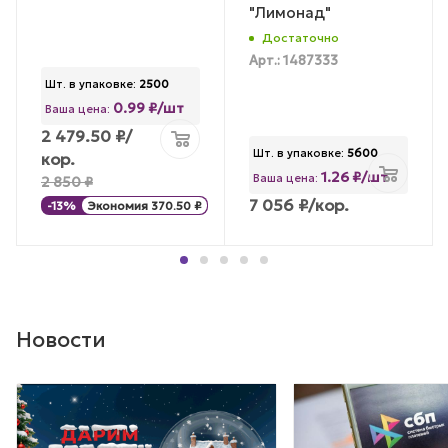
"Лимонад"
Достаточно
Арт.: 1487333
Шт. в упаковке:
2500
0.99 ₽/шт
Ваша цена:
2 479.50
₽
/
Шт. в упаковке:
5600
кор.
1.26 ₽/шт
Ваша цена:
2 850
₽
7 056
₽
/кор.
-
13
%
Экономия
370.50
₽
Новости