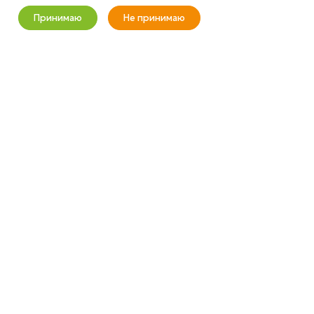
+7 (800) 100-37-51
Принимаю
Не принимаю
info@wizardgum.ru
Новости
Корзина
Кабинет
Главная
Избранные
Акции
метро "Водный стадион" 5 минут
пешком 125493, г. Москва, ул.
Авангардная, д. 3, 4 этаж, офис
1408. Бизнес-Центр "Сатурн"
2026 © wizardgum.ru, 2021