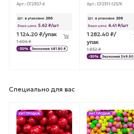
Арт.: CF2307-6
Арт.: CF2311-125/К
Шт. в упаковке:
200
Шт. в упаковке:
200
5.62 ₽/шт
6.41 ₽/шт
Ваша цена:
Ваша цена:
1 124.20
₽
/упак
1 282.40
₽
/
упак
1 606
₽
-
30
%
Экономия
481.80
₽
1 832
₽
-
30
%
Экономия
549.60
Специально для вас
ХИТ ПРОДАЖ
ХИТ ПРОДАЖ