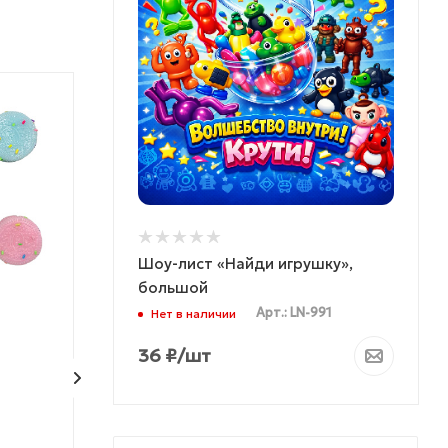
% АКЦИЯ
ТОВАР НЕДЕЛИ
Шоу-лист «Найди игрушку»,
ЭКСКЛЮЗИВ
КОЛЛЕКЦИЯ
ЭКСКЛЮЗИВ
большой
Арт.: LN-991
Нет в наличии
Игрушка мялка с
Самоделкин. 
36
₽
/шт
орбизами "Поляна",
"Перламутр"
антистресс
Арт.: CF2307-25
Арт.: 
Много
Много