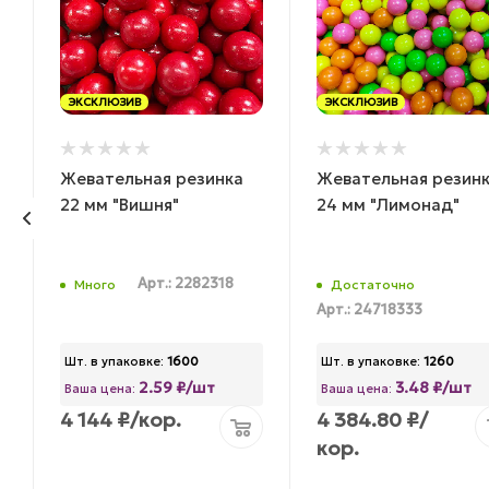
ЭКСКЛЮЗИВ
ЭКСКЛЮЗИВ
Жевательная резинка
Жевательная резин
22 мм "Вишня"
24 мм "Лимонад"
Арт.: 2282318
Много
Достаточно
Арт.: 24718333
Шт. в упаковке:
1600
Шт. в упаковке:
1260
2.59 ₽/шт
3.48 ₽/шт
Ваша цена:
Ваша цена:
4 144
₽
/кор.
4 384.80
₽
/
кор.