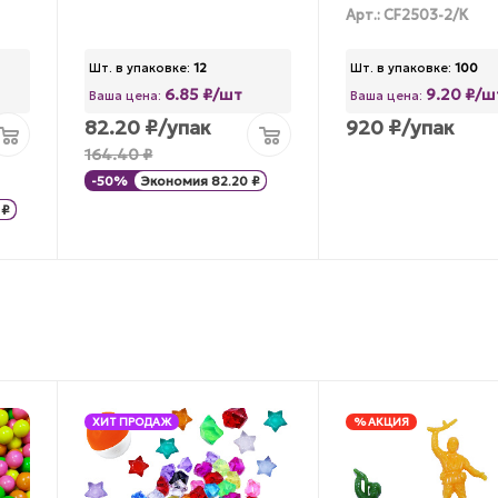
Арт.: CF2503-2/К
Шт. в упаковке:
12
Шт. в упаковке:
100
6.85 ₽/шт
9.20 ₽/ш
Ваша цена:
Ваша цена:
82.20
₽
/упак
920
₽
/упак
164.40
₽
-
50
%
Экономия
82.20
₽
₽
ХИТ ПРОДАЖ
% АКЦИЯ