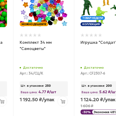
ТОВАР НЕДЕЛИ
МОЖНО ДЕШЕВЛЕ
КОЛЛЕКЦИЯ
ка
Комплект 34 мм
Игрушка "Солдат
"Самоцветы"
Достаточно
Достаточно
Арт.: 34/СЦ/К
Арт.: CF2307-6
Шт. в упаковке:
250
Шт. в упаковке:
200
4.77 ₽/шт
5.62 ₽/ш
Ваша цена:
Ваша цена:
1 192.50
₽
/упак
1 124.20
₽
/упак
1 606
₽
-
30
%
Экономия
481