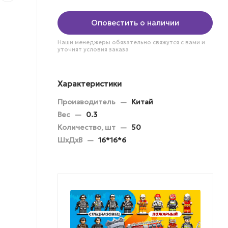
Оповестить о наличии
Наши менеджеры обязательно свяжутся с вами и
уточнят условия заказа
Характеристики
Производитель
—
Китай
Вес
—
0.3
Количество, шт
—
50
ШхДхВ
—
16*16*6