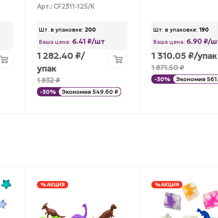
Арт.: CF2311-125/К
Шт. в упаковке:
200
Шт. в упаковке:
190
6.41 ₽/шт
6.90 ₽/ш
Ваша цена:
Ваша цена:
1 282.40
₽
/
1 310.05
₽
/упак
упак
1 871.50
₽
1 832
₽
-
30
%
Экономия
561
-
30
%
Экономия
549.60
₽
% АКЦИЯ
% АКЦИЯ