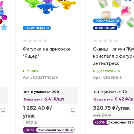
ТОВАР НЕДЕЛИ
ТОВАР НЕДЕЛИ
КОЛЛЕКЦИЯ
Фигурка на присоске
Сквиш - лизун "Ку
"Ящер"
кристалл с фигурк
антистресс
Много
Достаточно
Арт.: CF2311-125/К
Арт.: CF2306-6
Шт. в упаковке:
200
Шт. в упаковке:
50
6.41 ₽/шт
6.42 ₽/ш
Ваша цена:
Ваша цена:
1 282.40
₽
/
320.75
₽
/упак
упак
641.50
₽
1 832
₽
-
50
%
Экономия
320
-
30
%
Экономия
549.60
₽