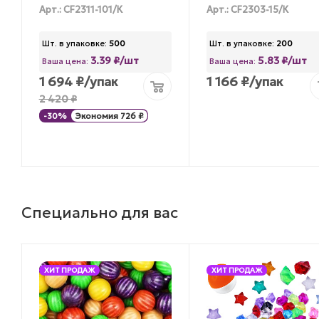
Арт.: CF2311-101/К
Арт.: CF2303-15/К
Шт. в упаковке:
500
Шт. в упаковке:
200
3.39 ₽/шт
5.83 ₽/шт
Ваша цена:
Ваша цена:
1 694
₽
/упак
1 166
₽
/упак
2 420
₽
-
30
%
Экономия
726
₽
Специально для вас
ХИТ ПРОДАЖ
ХИТ ПРОДАЖ