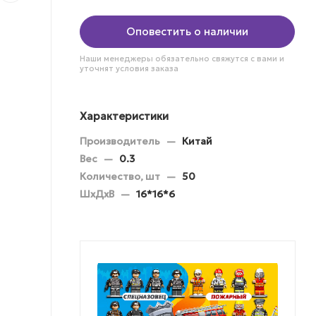
Оповестить о наличии
Наши менеджеры обязательно свяжутся с вами и
уточнят условия заказа
Характеристики
Производитель
—
Китай
Вес
—
0.3
Количество, шт
—
50
ШхДхВ
—
16*16*6