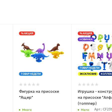
% АКЦИЯ
% АКЦИЯ
НОВИНКА
ТОВАР НЕДЕЛИ
ТОВАР НЕДЕЛИ
ЭКСКЛЮЗИВ
КОЛЛЕК
Фигурка на присоске
Игрушка - констр
"Ящер"
на присоске "Алф
(топппер)
Арт.: CF23
Много
Мало