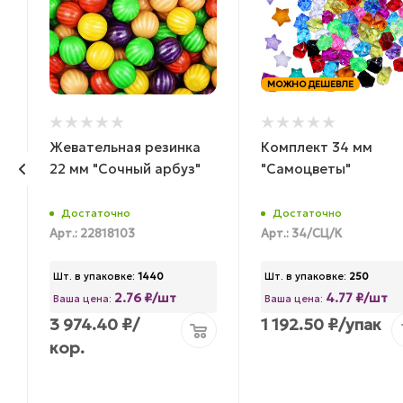
МОЖНО ДЕШЕВЛЕ
Жевательная резинка
Комплект 34 мм
22 мм "Сочный арбуз"
"Самоцветы"
Достаточно
Достаточно
Арт.: 22818103
Арт.: 34/СЦ/К
Шт. в упаковке:
1440
Шт. в упаковке:
250
2.76 ₽/шт
4.77 ₽/шт
Ваша цена:
Ваша цена:
3 974.40
₽
/
1 192.50
₽
/упак
кор.